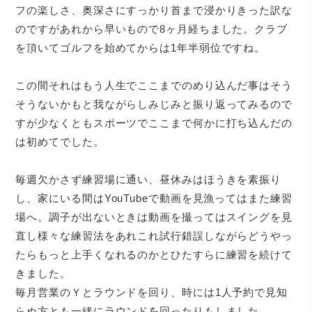
フの楽しさ、奥深さにすっかり首まで浸かりきった訳な
のですがあれから早いもので8ヶ月経ちました。クラブ
を頂いてゴルフを始めてからは1年半弱位ですね。
この間それはもう人生でここまでのめり込んだ事はそう
そうないかもと我ながらしみじみと振り返ってみるので
すが少なくともスポーツでここまで何かに打ち込んだの
は初めてでした。
毎週欠かさず練習場に通い、昼休みはほうきを素振り
し、家にいる間はYouTubeで動画を見漁ってはまた練習
場へ。調子が出ないときは動画を撮ってはスイングを見
直し様々な練習法をあれこれ試行錯誤しながらどうやっ
たらもっと上手くなれるのかとひたすらに練習を続けて
きました。
毎月営業のＹとラウンドを回り、時には1人予約で見知
らぬ方とも一緒にラウンドを回ったりもしました。