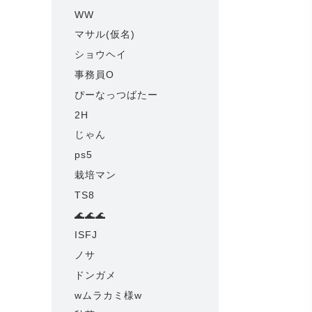
WW
マサル(仮名)
ショウヘイ
事務員O
ぴーなっつばたー
2H
じゃん
ps5
栽培マン
TS8
🌊🌊🌊
ISFJ
ノサ
ドンガメ
wムラカミ様w