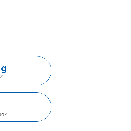
og
グ
ook