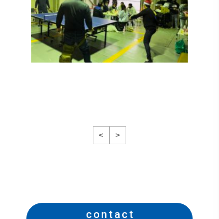
<
>
contact