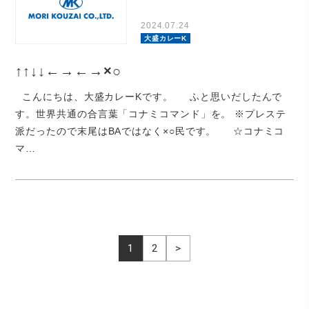
2024.07.24
大盛カレーK
↑↑↓↓←→←→×○
こんにちは、大盛カレーKです。 ふと思いだしたんで
す。世界共通の合言葉「コナミコマンド」を。 ※プレステ
派だったので末尾はBAではなく×○民です。 ☆コナミコ
マ…
1
2
>