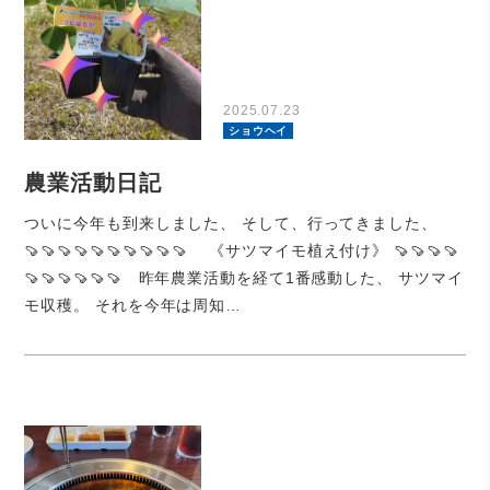
2025.07.23
ショウヘイ
農業活動日記
ついに今年も到来しました、 そして、行ってきました、
🍠🍠🍠🍠🍠🍠🍠🍠🍠🍠 《サツマイモ植え付け》 🍠🍠🍠🍠
🍠🍠🍠🍠🍠🍠 昨年農業活動を経て1番感動した、 サツマイ
モ収穫。 それを今年は周知…