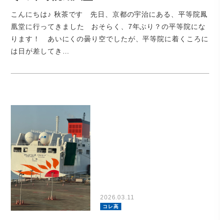
こんにちは♪ 秋茶です 先日、京都の宇治にある、平等院鳳
凰堂に行ってきました おそらく、7年ぶり？の平等院にな
ります！ あいにくの曇り空でしたが、平等院に着くころに
は日が差してき…
2026.03.11
コレ高