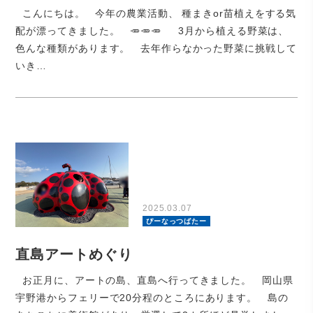
こんにちは。 今年の農業活動、 種まきor苗植えをする気
配が漂ってきました。 🥕🥕🥕 3月から植える野菜は、
色んな種類があります。 去年作らなかった野菜に挑戦して
いき…
2025.03.07
ぴーなっつばたー
直島アートめぐり
お正月に、アートの島、直島へ行ってきました。 岡山県
宇野港からフェリーで20分程のところにあります。 島の