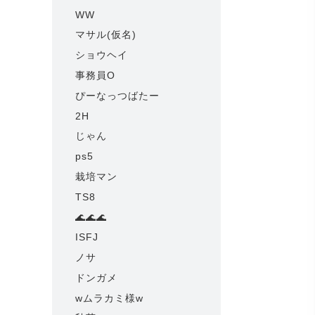
WW
マサル(仮名)
ショウヘイ
事務員O
ぴーなっつばたー
2H
じゃん
ps5
栽培マン
TS8
🌊🌊🌊
ISFJ
ノサ
ドンガメ
wムラカミ様w