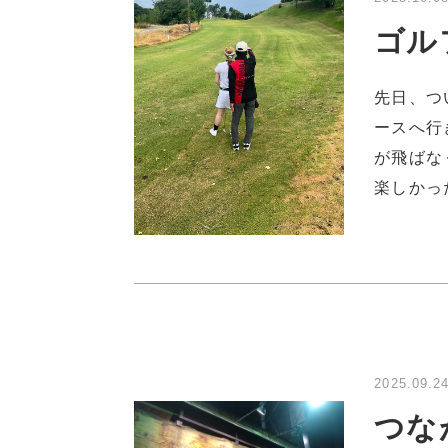
ゴル
先日、つ
ースへ行
が飛ばな
楽しかっ
2025.09.2
つな