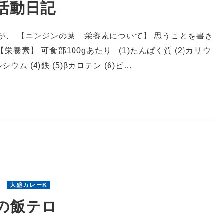
活動日記
が、 【ニンジンの葉 栄養素について】 思うことを書き
栄養素】 可食部100gあたり (1)たんぱく質 (2)カリウ
ルシウム (4)鉄 (5)βカロテン (6)ビ…
7
大盛カレーK
の飯テロ