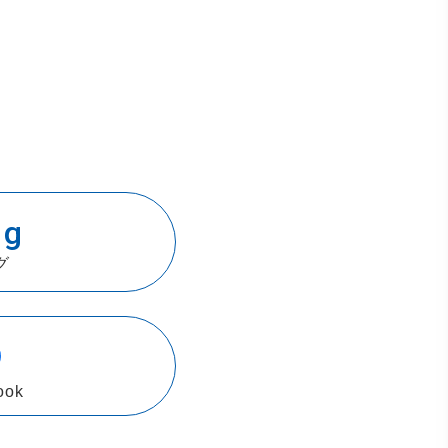
og
グ
ook