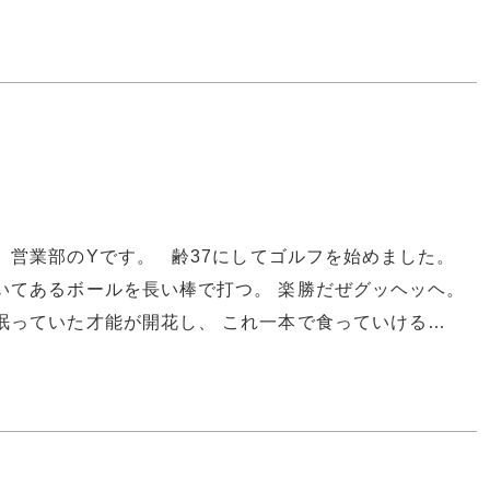
。営業部のYです。 齢37にしてゴルフを始めました。
いてあるボールを長い棒で打つ。 楽勝だぜグッヘッヘ。
眠っていた才能が開花し、 これ一本で食っていける…