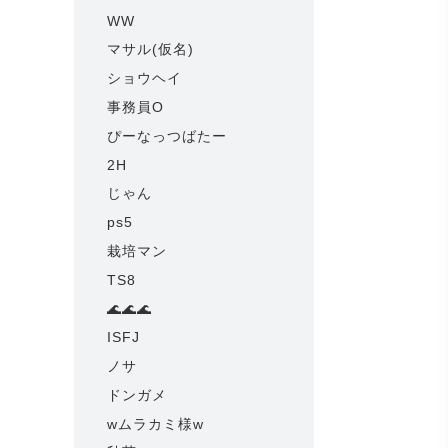
WW
マサル(仮名)
ショウヘイ
事務員O
ぴーなっつばたー
2H
じゃん
ps5
栽培マン
TS8
🌊🌊🌊
ISFJ
ノサ
ドンガメ
wムラカミ様w