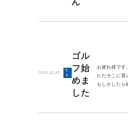
ん
ゴル
フ始
お疲れ様です
Y_
2024.02.20
ただそこに置
Ｙ
めま
もしかしたら
した