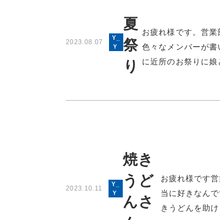
夏
お疲れ様です。営業
Y_
祭
2023.08.07
色々なメンバーが書
Ｙ
に近所のお祭りに娘
り
焼き
うど
お疲れ様です営
Y_
2023.10.11
当に好きなんで
Ｙ
んさ
きうどんを助け